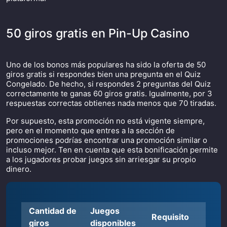
50 giros gratis en Pin-Up Casino
Uno de los bonos más populares ha sido la oferta de 50
giros gratis si respondes bien una pregunta en el Quiz
Congelado. De hecho, si respondes 2 preguntas del Quiz
correctamente te ganas 60 giros gratis. Igualmente, por 3
respuestas correctas obtienes nada menos que 70 tiradas.
Por supuesto, esta promoción no está vigente siempre,
pero en el momento que entres a la sección de
promociones podrías encontrar una promoción similar o
incluso mejor. Ten en cuenta que esta bonificación permite
a los jugadores probar juegos sin arriesgar su propio
dinero.
Cantidad de
Juegos
Requisito
giros
disponibles