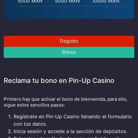
5000 MXN
5000 MXN
10000 MXN
Registro
Bonos
Reclama tu bono en Pin-Up Casino
Primero hay que activar el bono de bienvenida, para ello,
sigue estos sencillos pasos:
Regístrate en Pin-Up Casino llenando el formulario
con tus datos.
Inicia sesión y accede a la sección de depósitos.