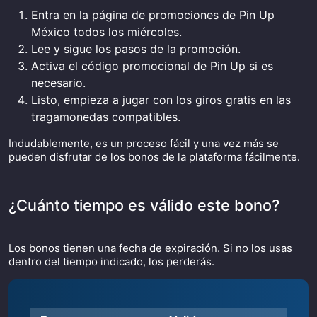
Entra en la página de promociones de Pin Up
México todos los miércoles.
Lee y sigue los pasos de la promoción.
Activa el código promocional de Pin Up si es
necesario.
Listo, empieza a jugar con los giros gratis en las
tragamonedas compatibles.
Indudablemente, es un proceso fácil y una vez más se
pueden disfrutar de los bonos de la plataforma fácilmente.
¿Cuánto tiempo es válido este bono?
Los bonos tienen una fecha de expiración. Si no los usas
dentro del tiempo indicado, los perderás.