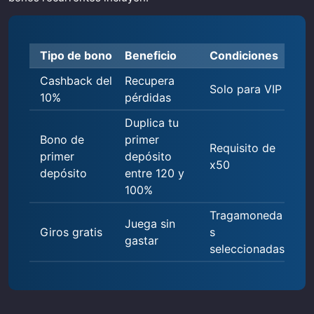
Tipo de bono
Beneficio
Condiciones
Cashback del
Recupera
Solo para VIP
10%
pérdidas
Duplica tu
Bono de
primer
Requisito de
primer
depósito
x50
depósito
entre 120 y
100%
Tragamoneda
Juega sin
Giros gratis
s
gastar
seleccionadas