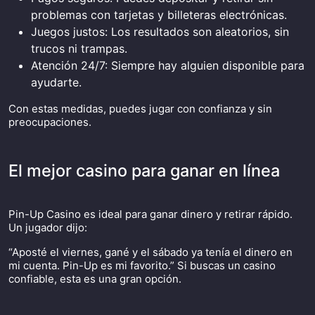
problemas con tarjetas y billeteras electrónicas.
Juegos justos: Los resultados son aleatorios, sin
trucos ni trampas.
Atención 24/7: Siempre hay alguien disponible para
ayudarte.
Con estas medidas, puedes jugar con confianza y sin
preocupaciones.
El mejor casino para ganar en línea
Pin-Up Casino es ideal para ganar dinero y retirar rápido.
Un jugador dijo:
“Aposté el viernes, gané y el sábado ya tenía el dinero en
mi cuenta. Pin-Up es mi favorito.” Si buscas un casino
confiable, esta es una gran opción.