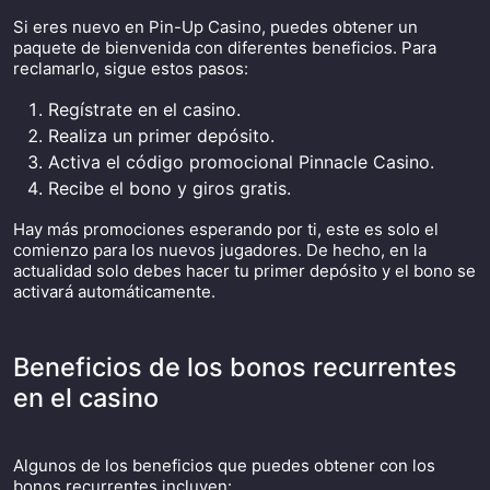
Si eres nuevo en Pin-Up Casino, puedes obtener un
paquete de bienvenida con diferentes beneficios. Para
reclamarlo, sigue estos pasos:
Regístrate en el casino.
Realiza un primer depósito.
Activa el código promocional Pinnacle Casino.
Recibe el bono y giros gratis.
Hay más promociones esperando por ti, este es solo el
comienzo para los nuevos jugadores. De hecho, en la
actualidad solo debes hacer tu primer depósito y el bono se
activará automáticamente.
Beneficios de los bonos recurrentes
en el casino
Algunos de los beneficios que puedes obtener con los
bonos recurrentes incluyen: