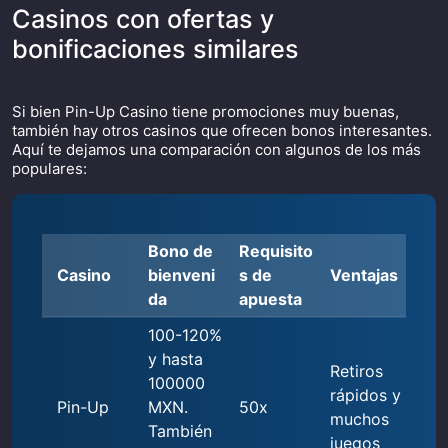
Casinos con ofertas y
bonificaciones similares
Si bien Pin-Up Casino tiene promociones muy buenas,
también hay otros casinos que ofrecen bonos interesantes.
Aquí te dejamos una comparación con algunos de los más
populares:
Bono de
Requisito
Casino
bienveni
s de
Ventajas
da
apuesta
100-120%
y hasta
Retiros
100000
rápidos y
Pin-Up
MXN.
50x
muchos
También
juegos