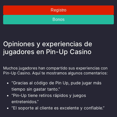
Registro
Bonos
Opiniones y experiencias de
jugadores en Pin-Up Casino
Muchos jugadores han compartido sus experiencias con
Pin-Up Casino. Aquí te mostramos algunos comentarios:
“Gracias al código de Pin Up, pude jugar más
tiempo sin gastar tanto.”
“Pin-Up tiene retiros rápidos y juegos
entretenidos.”
“El soporte al cliente es excelente y confiable.”