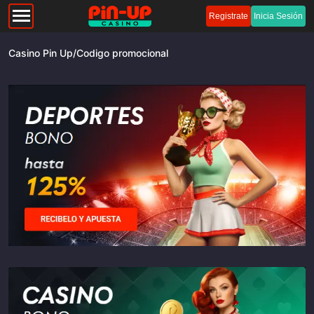
Registrate
Inicia Sesión
Casino Pin Up
/
Codigo promocional