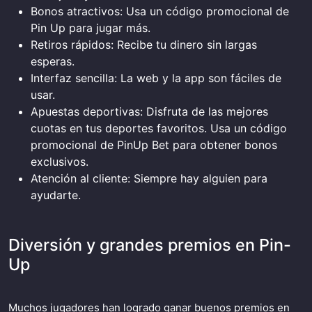
Bonos atractivos: Usa un código promocional de
Pin Up para jugar más.
Retiros rápidos: Recibe tu dinero sin largas
esperas.
Interfaz sencilla: La web y la app son fáciles de
usar.
Apuestas deportivas: Disfruta de las mejores
cuotas en tus deportes favoritos. Usa un código
promocional de PinUp Bet para obtener bonos
exclusivos.
Atención al cliente: Siempre hay alguien para
ayudarte.
Diversión y grandes premios en Pin-
Up
Muchos jugadores han logrado ganar buenos premios en