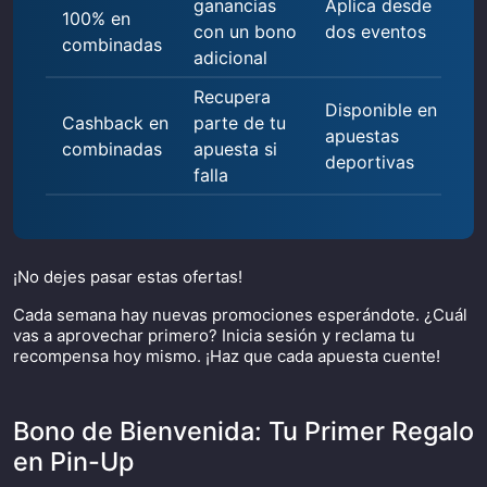
ganancias
Aplica desde
100% en
con un bono
dos eventos
combinadas
adicional
Recupera
Disponible en
Cashback en
parte de tu
apuestas
combinadas
apuesta si
deportivas
falla
¡No dejes pasar estas ofertas!
Cada semana hay nuevas promociones esperándote. ¿Cuál
vas a aprovechar primero? Inicia sesión y reclama tu
recompensa hoy mismo. ¡Haz que cada apuesta cuente!
Bono de Bienvenida: Tu Primer Regalo
en Pin-Up