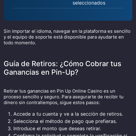
seleccionados
Sin importar el idioma, navegar en la plataforma es sencillo
y el equipo de soporte está disponible para ayudarte en
todo momento.
Guía de Retiros: ¿Cómo Cobrar tus
Ganancias en Pin-Up?
Retirar tus ganancias en Pin Up Online Casino es un
proceso sencillo y seguro. Para asegurarte de recibir tu
dinero sin contratiempos, sigue estos pasos:
Accede a tu cuenta y ve a la sección de retiros.
Selecciona el método de pago que prefieras.
Introduce el monto que deseas retirar.
Confirma la solicitud y completa la verificación si