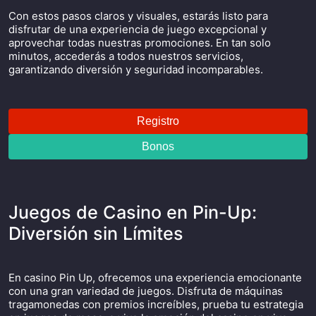
Con estos pasos claros y visuales, estarás listo para
disfrutar de una experiencia de juego excepcional y
aprovechar todas nuestras promociones. En tan solo
minutos, accederás a todos nuestros servicios,
garantizando diversión y seguridad incomparables.
Registro
Bonos
Juegos de Casino en Pin-Up:
Diversión sin Límites
En casino Pin Up, ofrecemos una experiencia emocionante
con una gran variedad de juegos. Disfruta de máquinas
tragamonedas con premios increíbles, prueba tu estrategia