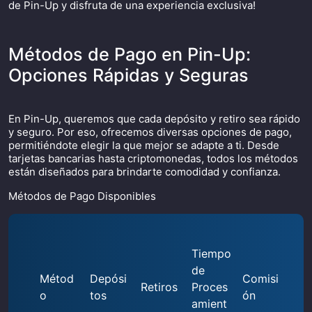
de Pin-Up y disfruta de una experiencia exclusiva!
Métodos de Pago en Pin-Up:
Opciones Rápidas y Seguras
En Pin-Up, queremos que cada depósito y retiro sea rápido
y seguro. Por eso, ofrecemos diversas opciones de pago,
permitiéndote elegir la que mejor se adapte a ti. Desde
tarjetas bancarias hasta criptomonedas, todos los métodos
están diseñados para brindarte comodidad y confianza.
Métodos de Pago Disponibles
Tiempo
de
Métod
Depósi
Comisi
Retiros
Proces
o
tos
ón
amient