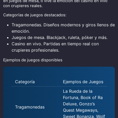
en juegos de mesa, o vive la emoción del casino en vivo
con crupieres reales.
Categorías de juegos destacados:
Tragamonedas. Diseños modernos y giros llenos de
emoción.
Juegos de mesa. Blackjack, ruleta, póker y más.
Casino en vivo. Partidas en tiempo real con
crupieres profesionales.
Ejemplos de juegos disponibles
Categoría
Ejemplos de Juegos
La Rueda de la
Fortuna, Book of Ra
Deluxe, Gonzo’s
Tragamonedas
Quest Megaways,
Sweet Bonanza, Wolf