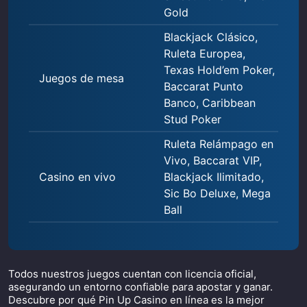
Gold
Blackjack Clásico,
Ruleta Europea,
Texas Hold’em Poker,
Juegos de mesa
Baccarat Punto
Banco, Caribbean
Stud Poker
Ruleta Relámpago en
Vivo, Baccarat VIP,
Casino en vivo
Blackjack Ilimitado,
Sic Bo Deluxe, Mega
Ball
Todos nuestros juegos cuentan con licencia oficial,
asegurando un entorno confiable para apostar y ganar.
Descubre por qué Pin Up Casino en línea es la mejor