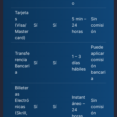
o
Tarjeta
s
5 min –
Sin
(Visa/
Sí
Sí
24
comisi
Master
horas
ón
card)
Puede
Transfe
aplicar
1 – 3
rencia
comisi
Sí
Sí
días
Bancari
ón
hábiles
a
bancari
a
Billeter
as
Instant
Electró
Sin
áneo –
nicas
Sí
Sí
comisi
24
(Skrill,
ón
horas