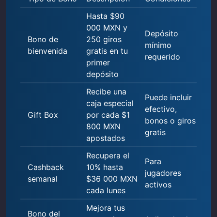
Hasta $90
000 MXN y
Depósito
Bono de
250 giros
mínimo
bienvenida
gratis en tu
requerido
primer
depósito
Recibe una
Puede incluir
caja especial
efectivo,
Gift Box
por cada $1
bonos o giros
800 MXN
gratis
apostados
Recupera el
Para
Cashback
10% hasta
jugadores
semanal
$36 000 MXN
activos
cada lunes
Mejora tus
Bono del