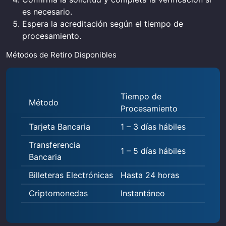
es necesario.
Espera la acreditación según el tiempo de
procesamiento.
Métodos de Retiro Disponibles
Tiempo de
Método
Procesamiento
Tarjeta Bancaria
1 – 3 días hábiles
Transferencia
1 – 5 días hábiles
Bancaria
Billeteras Electrónicas
Hasta 24 horas
Criptomonedas
Instantáneo