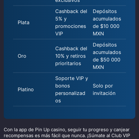
exclusivos
Cashback del
Depósitos
5% y
acumulados
Plata
promociones
de $10 000
VIP
MXN
Depósitos
Cashback del
acumulados
Oro
10% y retiros
de $50 000
prioritarios
MXN
Soporte VIP y
bonos
Solo por
Platino
personalizad
invitación
os
Con la app de Pin Up casino, seguir tu progreso y canjear
recompensas es más fácil que nunca. ¡Súmate al Club VIP