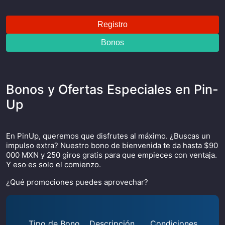
Registro
Bonos
Bonos y Ofertas Especiales en Pin-
Up
En PinUp, queremos que disfrutes al máximo. ¿Buscas un
impulso extra? Nuestro bono de bienvenida te da hasta $90
000 MXN y 250 giros gratis para que empieces con ventaja.
Y eso es solo el comienzo.
¿Qué promociones puedes aprovechar?
Tipo de Bono
Descripción
Condiciones