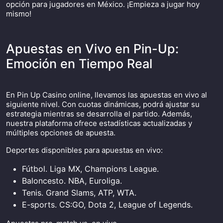
opción para jugadores en México. ¡Empieza a jugar hoy
mismo!
Apuestas en Vivo en Pin-Up:
Emoción en Tiempo Real
En Pin Up Casino online, llevamos las apuestas en vivo al
siguiente nivel. Con cuotas dinámicas, podrá ajustar su
estrategia mientras se desarrolla el partido. Además,
nuestra plataforma ofrece estadísticas actualizadas y
múltiples opciones de apuesta.
Deportes disponibles para apuestas en vivo:
Fútbol. Liga MX, Champions League.
Baloncesto. NBA, Euroliga.
Tenis. Grand Slams, ATP, WTA.
E-sports. CS:GO, Dota 2, League of Legends.